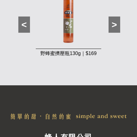
野蜂蜜擠壓瓶130g｜$169