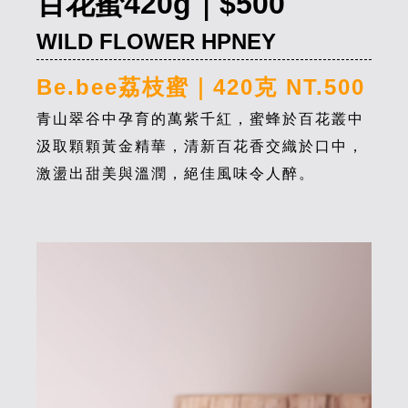
百花蜜420g｜$500
WILD FLOWER HPNEY
Be.bee荔枝蜜｜420克 NT.500
青山翠谷中孕育的萬紫千紅，蜜蜂於百花叢中
汲取顆顆黃金精華，清新百花香交織於口中，
激盪出甜美與溫潤，絕佳風味令人醉。