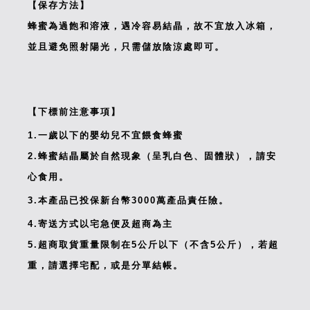
【保存方法】
蜂蜜為過飽和溶液，遇冷容易結晶，故不宜放入冰箱，
並且避免照射陽光，只需儲放陰涼處即可。
【下標前注意事項】
1.一歲以下的嬰幼兒不宜餵食蜂蜜
2.蜂蜜結晶屬於自然現象（呈乳白色、固體狀），請安
心食用。
3.本產品已投保新台幣3000萬產品責任險。
4.寄送方式以宅急便及超商為主
5.超商取貨重量限制在5公斤以下（不含5公斤），若超
重，請選擇宅配，或是分單結帳。