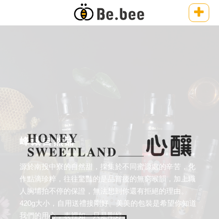
峰藏自然甜
源於南投中寮的自然甜，採集於不同蜜源處的辛苦，化
作點滴珍粹，往往驚豔的是品嘗後的無窮喉韻，加上職
人胸埔拍不停的保證，無法想到你還有拒絕的理由。
420g大小，自用送禮接剛好。美美的包裝是希望你知道
我們的用心，表裡如一只是剛好。