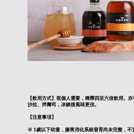
【飲用方式】視個人需要，稀釋四至六倍飲用。亦
沙拉、拌壽司，冰鎮後風味更佳。
【注意事項】
※ 1歲以下幼童，腸胃消化系統發育尚未完整，不