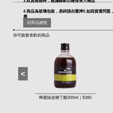
3.取貨開箱時，建議錄影以確保雙方權益
4.商品為玻璃包裝，易碎請勿重摔5.如因貨運問
應
回商品總覽
你可能會喜歡的商品
蜂蜜綠皮柳丁醋300ml｜$380