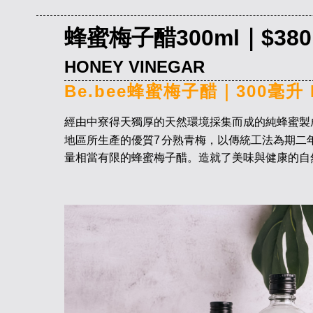
蜂蜜梅子醋300ml｜$380
HONEY VINEGAR
Be.bee蜂蜜梅子醋｜300毫升 N
經由中寮得天獨厚的天然環境採集而成的純蜂蜜製
地區所生產的優質
7
分熟青梅，以傳統工法為期二
量相當有限的蜂蜜梅子醋。
造就了美味與健康的自