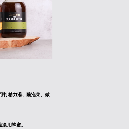
可打精力湯、醃泡菜、做
宜食用蜂蜜。