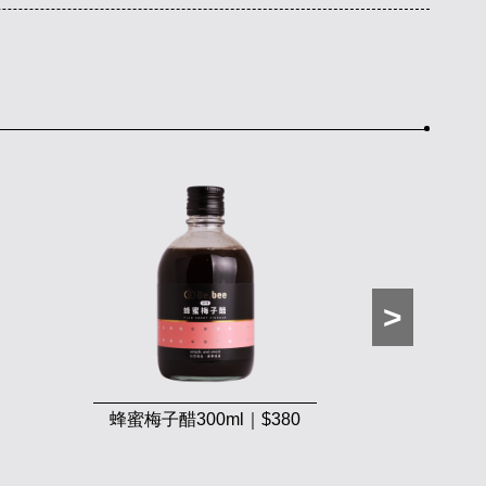
蜂蜜梅子醋300ml｜$380