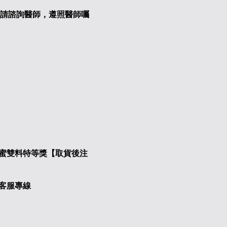
，請諮詢醫師，遵照醫師囑
鑑蜜雙料特等獎【取貨後注
8客服專線