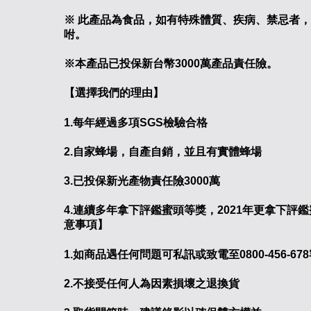
※ 此產品為食品，如有特殊體質、疾病、禁忌者
咐。
※本產品已投保新台幣3000萬產品責任險。
【選擇我們的理由】
1.每年經過多項SGS檢驗合格
2.自家蜂場，自產自銷，並且有實體蜂場
3.已投保新光產物責任險3000萬
4.連續多年拿下評鑑蜜頭等獎，2021年更拿下評
意事項】
1.如商品遇任何問題可私訊或致電至0800-456-67
2.不接受任何人為因素損壞之退換貨