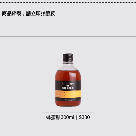
題，商品碎裂，請立即拍照反
蜂蜜醋300ml｜$380