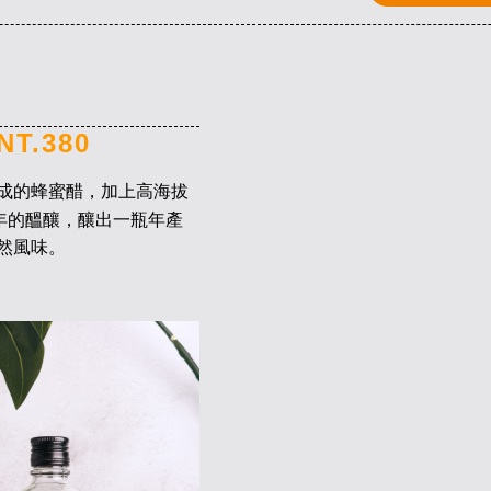
T.380
成的蜂蜜醋，加上高海拔
年的醞釀，釀出一瓶年產
然風味。